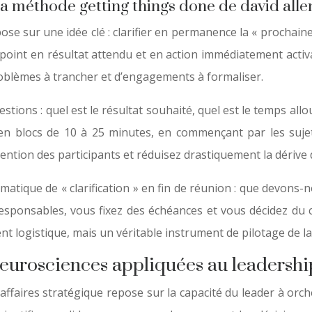
a méthode getting things done de david alle
ose sur une idée clé : clarifier en permanence la « prochain
int en résultat attendu et en action immédiatement activabl
oblèmes à trancher et d’engagements à formaliser.
tions : quel est le résultat souhaité, quel est le temps allou
n blocs de 10 à 25 minutes, en commençant par les sujets
ttention des participants et réduisez drastiquement la dérive
matique de « clarification » en fin de réunion : que devons
esponsables, vous fixez des échéances et vous décidez du ca
 logistique, mais un véritable instrument de pilotage de la 
eurosciences appliquées au leadershi
d’affaires stratégique repose sur la capacité du leader à o