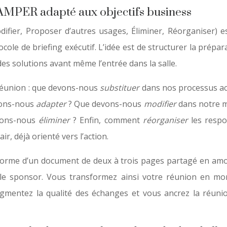
CAMPER adapté aux objectifs business
ier, Proposer d’autres usages, Éliminer, Réorganiser) est
ocole de briefing exécutif. L’idée est de structurer la prépa
 des solutions avant même l’entrée dans la salle.
réunion : que devons-nous
substituer
dans nos processus act
uvons-nous
adapter
? Que devons-nous
modifier
dans notre mo
vons-nous
éliminer
? Enfin, comment
réorganiser
les respo
r, déjà orienté vers l’action.
forme d’un document de deux à trois pages partagé en amont
le sponsor. Vous transformez ainsi votre réunion en mom
mentez la qualité des échanges et vous ancrez la réunion