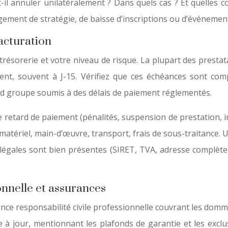
eut-il annuler unilatéralement ? Dans quels cas ? Et quelle
ement de stratégie, de baisse d’inscriptions ou d’événement
acturation
trésorerie et votre niveau de risque. La plupart des prest
ent, souvent à J-15. Vérifiez que ces échéances sont comp
nd groupe soumis à des délais de paiement réglementés.
de retard de paiement (pénalités, suspension de prestation, 
 matériel, main-d’œuvre, transport, frais de sous-traitance. U
légales sont bien présentes (SIRET, TVA, adresse complète
onnelle et assurances
nce responsabilité civile professionnelle couvrant les domm
ce à jour, mentionnant les plafonds de garantie et les exc