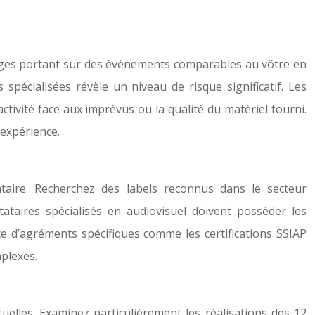
ignages portant sur des événements comparables au vôtre en
pécialisées révèle un niveau de risque significatif. Les
tivité face aux imprévus ou la qualité du matériel fourni.
expérience.
ataire. Recherchez des labels reconnus dans le secteur
ataires spécialisés en audiovisuel doivent posséder les
nce d’agréments spécifiques comme les certifications SSIAP
mplexes.
uelles. Examinez particulièrement les réalisations des 12