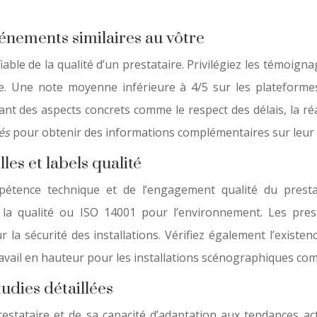
énements similaires au vôtre
 fiable de la qualité d’un prestataire. Privilégiez les témo
. Une note moyenne inférieure à 4/5 sur les plateformes s
nt des aspects concrets comme le respect des délais, la réac
és
pour obtenir des informations complémentaires sur leur 
les et labels qualité
ompétence technique et de l’engagement qualité du prest
r la qualité ou ISO 14001 pour l’environnement. Les prest
r la sécurité des installations. Vérifiez également l’existe
travail en hauteur pour les installations scénographiques co
udies détaillées
restataire et de sa capacité d’adaptation aux tendances act