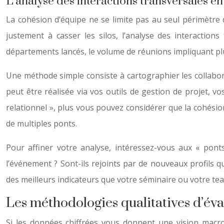
L’analyse des interactions transversales 
La cohésion d’équipe ne se limite pas au seul périmètre d
justement à casser les silos, l’analyse des interactio
départements lancés, le volume de réunions impliquant plu
Une méthode simple consiste à cartographier les collaborat
peut être réalisée via vos outils de gestion de projet, v
relationnel », plus vous pouvez considérer que la cohésio
de multiples ponts.
Pour affiner votre analyse, intéressez-vous aux « ponts
l’événement ? Sont-ils rejoints par de nouveaux profils q
des meilleurs indicateurs que votre séminaire ou votre te
Les méthodologies qualitatives d’é
Si les données chiffrées vous donnent une vision macro