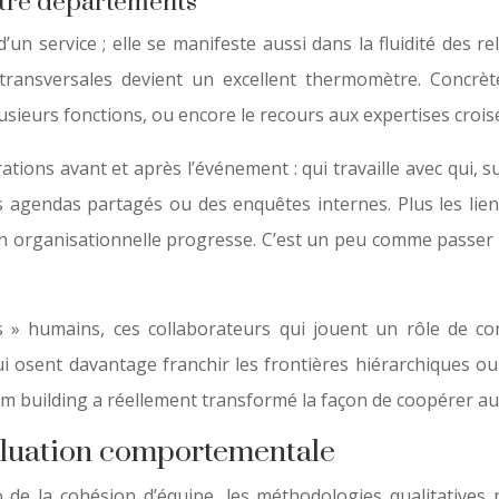
entre départements
’un service ; elle se manifeste aussi dans la fluidité des
ns transversales devient un excellent thermomètre. Concr
sieurs fonctions, ou encore le recours aux expertises crois
ions avant et après l’événement : qui travaille avec qui, s
os agendas partagés ou des enquêtes internes. Plus les lie
n organisationnelle progresse. C’est un peu comme passer d’
 » humains, ces collaborateurs qui jouent un rôle de conn
ui osent davantage franchir les frontières hiérarchiques o
am building a réellement transformé la façon de coopérer au
valuation comportementale
 de la cohésion d’équipe, les méthodologies qualitatives 