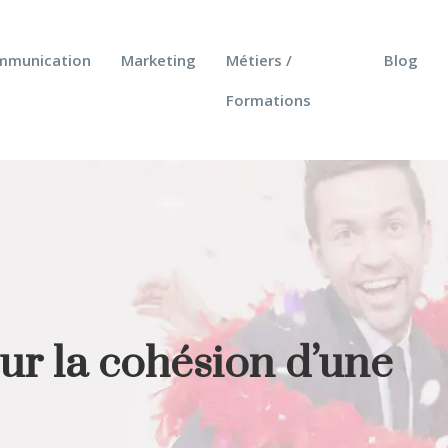
mmunication
Marketing
Métiers /
Blog
Formations
r la cohésion d’une