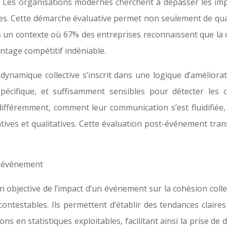
. Les organisations modernes cherchent à dépasser les imp
es. Cette démarche évaluative permet non seulement de quanti
Dans un contexte où 67% des entreprises reconnaissent que l
antage compétitif indéniable.
namique collective s’inscrit dans une logique d’améliorati
pécifique, et suffisamment sensibles pour détecter les 
fféremment, comment leur communication s’est fluidifiée
es et qualitatives. Cette évaluation post-événement transf
t-événement
n objective de l’impact d’un événement sur la cohésion colle
ontestables. Ils permettent d’établir des tendances clair
ns en statistiques exploitables, facilitant ainsi la prise d