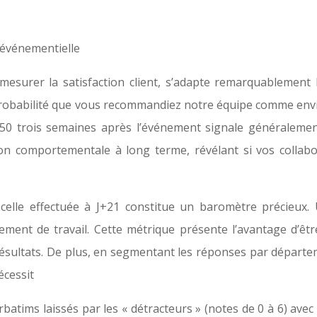
 événementielle
 mesurer la satisfaction client, s’adapte remarquablement 
a probabilité que vous recommandiez notre équipe comme envi
 50 trois semaines après l’événement signale généralemen
tion comportementale à long terme, révélant si vos collabo
celle effectuée à J+21 constitue un baromètre précieux
nement de travail. Cette métrique présente l’avantage d’ê
résultats. De plus, en segmentant les réponses par départe
écessit
atims laissés par les « détracteurs » (notes de 0 à 6) ave