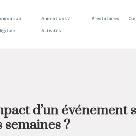
Animation
Animations /
Prestataires
Co
digitale
Activités
pact d’un événement su
s semaines ?