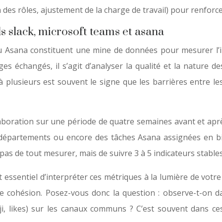
on des rôles, ajustement de la charge de travail) pour renfor
ls slack, microsoft teams et asana
ou Asana constituent une mine de données pour mesurer l’
s échangés, il s’agit d’analyser la qualité et la nature 
 plusieurs est souvent le signe que les barrières entre le
boration sur une période de quatre semaines avant et après
épartements ou encore des tâches Asana assignées en binô
s de tout mesurer, mais de suivre 3 à 5 indicateurs stables 
st essentiel d’interpréter ces métriques à la lumière de vo
ure cohésion. Posez-vous donc la question : observe-t-on 
i, likes) sur les canaux communs ? C’est souvent dans ces s